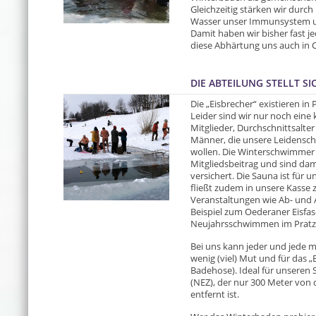
Gleichzeitig stärken wir dur
Wasser unser Immunsystem un
Damit haben wir bisher fast j
diese Abhärtung uns auch in C
DIE ABTEILUNG STELLT SI
Die „Eisbrecher“ existieren in P
Leider sind wir nur noch eine 
Mitglieder, Durchschnittsalte
Männer, die unsere Leidenscha
wollen. Die Winterschwimmer s
Mitgliedsbeitrag und sind dam
versichert. Die Sauna ist für u
fließt zudem in unsere Kasse 
Veranstaltungen wie Ab- und 
Beispiel zum Oederaner Eisfas
Neujahrsschwimmen im Pratzs
Bei uns kann jeder und jede m
wenig (viel) Mut und für das
Badehose). Ideal für unseren 
(NEZ), der nur 300 Meter von 
entfernt ist.