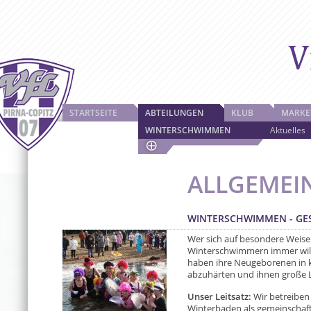
STARTSEITE
ABTEILUNGEN
KLUB
MARKE
WINTERSCHWIMMEN
Aktuelles
ALLGEMEI
WINTERSCHWIMMEN - G
Wer sich auf besondere Weise
Winterschwimmern immer wil
haben ihre Neugeborenen in k
abzuhärten und ihnen große L
Unser Leitsatz:
Wir betreibe
Winterbaden als gemeinschaf