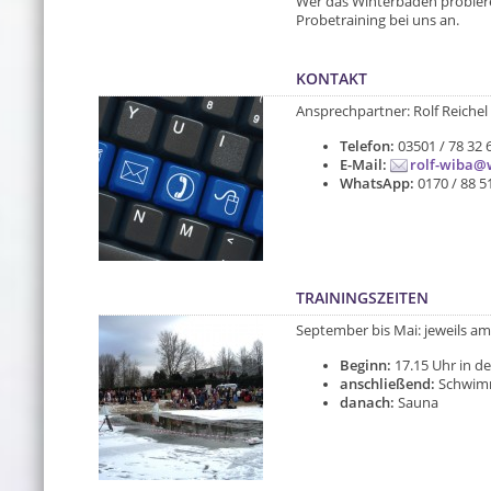
Wer das Winterbaden probieren
Probetraining bei uns an.
KONTAKT
Ansprechpartner: Rolf Reichel
Telefon:
03501 / 78 32 
E-Mail:
rolf-wiba@
WhatsApp:
0170 / 88 5
TRAININGSZEITEN
September bis Mai: jeweils am
Beginn:
17.15 Uhr in d
anschließend:
Schwimm
danach:
Sauna