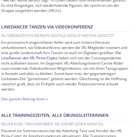
- wie der Name bereits sagt - in Linien neben- und hintereinander getanzt.
Es sind festgelegte, sich wiederholende Figuren, die synchron von der
Gruppe vorgeführt werden. (VfL/rz)
LINEDANCER TANZEN VIA VIDEOKONFERENZ
IN CORONAZEITEN WERDEN DIGITALE MÖGLICHKEITEN GENUTZT
Ein provisorisch eingerichteter Keller wird zum Unterrichtsraum
umfunktioniert, via Videokonferenz werden die VfL-Mitglieder trainiert und
eine große Leidenschaft fürs Tanzen ist auch im Digitalen greifbar:
Die
LineDancer des VfL Pirna-Copitz
haben sich von der Coronapandemie
nicht aufhalten lassen. Im Gegenteil: VfL-Abteilungsleiterin Carola Röder
nutzt modernde Videokonferenz-Möglichkeiten, um mit ihren Tanzgruppen
in Kontakt und aktiv zu bleiben. Somit kann trotz der gegenwärtigen
Lockdown-Zeit "gemeinsam" getanzt werden. Gleichzeitig ist die Hoffnung
natürlich groß, dass im Frühjahr auch wieder Präsenztermine erlaubt
werden.
Den ganzen Beitrag lesen »
ALLE TRAININGSZEITEN, ALLE ÜBUNGSLEITERINNEN
NEUER KURS "FRAUENPOWER" AB SOFORT JEDEN MONTAG
Passend zur Sommersaison hat die Abteilung Tanz und Aerobic des VfL
Pirna-Copitz ihr Angebotsspektrum aktualisiert. Alle Trainingszeiten