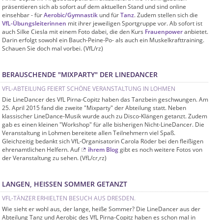
präsentieren sich ab sofort auf dem aktuellen Stand und sind online
einsehbar - für
Aerobic/Gymnastik
und für
Tanz
. Zudem stellen sich die
VfL-Übungsleiterinnen
mit ihrer jeweiligen Sportgruppe vor. Ab sofort ist
auch Silke Ciesla mit einem Foto dabei, die den Kurs
Frauenpower
anbietet.
Darin erfolgt sowohl ein Bauch-Peine-Po- als auch ein Muskelkrafttraining.
Schauen Sie doch mal vorbei. (VfL/rz)
BERAUSCHENDE "MIXPARTY" DER LINEDANCER
VFL-ABTEILUNG FEIERT SCHÖNE VERANSTALTUNG IN LOHMEN
Die LineDancer des VfL Pirna-Copitz haben das Tanzbein geschwungen. Am
25. April 2015 fand die zweite "Mixparty" der Abteilung statt. Neben
klassischer LineDance-Musik wurde auch zu Disco-Klängen getanzt. Zudem
gab es einen kleinen "Workshop" für alle bisherigen Nicht-LineDancer. Die
Veranstaltung in Lohmen bereitete allen Teilnehmern viel Spaß.
Gleichzeitig bedankt sich VfL-Organisatorin Carola Röder bei den fleißigen
ehrenamtlichen Helfern. Auf
ihrem Blog
gibt es noch weitere Fotos von
der Veranstaltung zu sehen. (VfL/cr,rz)
LANGEN, HEISSEN SOMMER GETANZT
VFL-TÄNZER ERHIELTEN BESUCH AUS DRESDEN.
Wie sieht er wohl aus, der lange, heiße Sommer? Die LineDancer aus der
Abteilung Tanz und Aerobic des VfL Pirna-Copitz haben es schon mal in