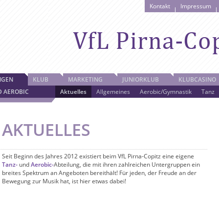
Kontakt
Impressum
NGEN
KLUB
MARKETING
JUNIORKLUB
KLUBCASINO
D AEROBIC
Aktuelles
Allgemeines
Aerobic/Gymnastik
Tanz
AKTUELLES
Seit Beginn des Jahres 2012 existiert beim VfL Pirna-Copitz eine eigene
Tanz-
und
Aerobic-
Abteilung, die mit ihren zahlreichen Untergruppen ein
breites Spektrum an Angeboten bereithält! Für jeden, der Freude an der
Bewegung zur Musik hat, ist hier etwas dabei!