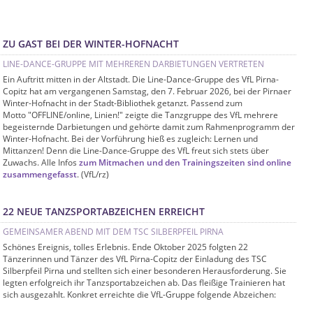
ZU GAST BEI DER WINTER-HOFNACHT
LINE-DANCE-GRUPPE MIT MEHREREN DARBIETUNGEN VERTRETEN
Ein Auftritt mitten in der Altstadt. Die Line-Dance-Gruppe des VfL Pirna-
Copitz hat am vergangenen Samstag, den 7. Februar 2026, bei der Pirnaer
Winter-Hofnacht in der Stadt-Bibliothek getanzt. Passend zum
Motto "OFFLINE/online, Linien!" zeigte die Tanzgruppe des VfL mehrere
begeisternde Darbietungen und gehörte damit zum Rahmenprogramm der
Winter-Hofnacht. Bei der Vorführung hieß es zugleich: Lernen und
Mittanzen! Denn die Line-Dance-Gruppe des VfL freut sich stets über
Zuwachs. Alle Infos
zum Mitmachen und den Trainingszeiten sind online
zusammengefasst
. (VfL/rz)
22 NEUE TANZSPORTABZEICHEN ERREICHT
GEMEINSAMER ABEND MIT DEM TSC SILBERPFEIL PIRNA
Schönes Ereignis, tolles Erlebnis. Ende Oktober 2025 folgten 22
Tänzerinnen und Tänzer des VfL Pirna-Copitz der Einladung des TSC
Silberpfeil Pirna und stellten sich einer besonderen Herausforderung. Sie
legten erfolgreich ihr Tanzsportabzeichen ab. Das fleißige Trainieren hat
sich ausgezahlt. Konkret erreichte die VfL-Gruppe folgende Abzeichen: