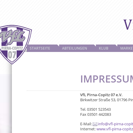
STARTSEITE
ABTEILUNGEN
KLUB
MARKE
IMPRESSU
VfL Pirna-Copitz 07 e.V.
Birkwitzer Straße 53, 01796 Pi
Tel. 03501 523543
Fax 03501 442083
E-Mail:
info@vfl-pirna-copi
Internet:
www.vfl-pirna-copitz