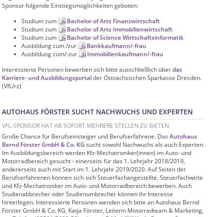
Sponsor folgende Einstiegsmöglichkeiten geboten:
Studium zum
Bachelor of Arts Finanzwirtschaft
Studium zum
Bachelor of Arts Immobilienwirtschaft
Studium zum
Bachelor of Science Wirtschaftsinformatik
Ausbildung zum /zur
Bankkaufmann/-frau
Ausbildung zum/-zur
Immobilienkaufmann/-frau
Interessierte Personen bewerben sich bitte ausschließlich über
das
Karriere- und Ausbildungsportal
der Ostsächsischen Sparkasse Dresden.
(VfL/rz)
AUTOHAUS FÖRSTER SUCHT NACHWUCHS UND EXPERTEN
VFL-SPONSOR HAT AB SOFORT MEHRERE STELLEN ZU BIETEN
Große Chance für Berufseinsteiger und Berufserfahrene. Das
Autohaus
Bernd Förster GmbH & Co. KG
sucht sowohl Nachwuchs als auch Experten.
Im Ausbildungsbereich werden Kfz-Mechatroniker(innen) im Auto- und
Motorradbereich gesucht - einerseits für das 1. Lehrjahr 2018/2019,
andererseits auch mit Start im 1. Lehrjahr 2019/2020. Auf Seiten der
Berufserfahrenen können sich sich Steuerfachangestellte, Steuerfachwirte
und Kfz-Mechatroniker im Auto- und Motorradbereich bewerben. Auch
Studienabbrecher oder Studienumbrecher können ihr Interesse
hinterlegen. Interessierte Personen wenden sich bitte an Autohaus Bernd
Förster GmbH & Co. KG, Katja Förster, Leiterin Motorradteam & Marketing,