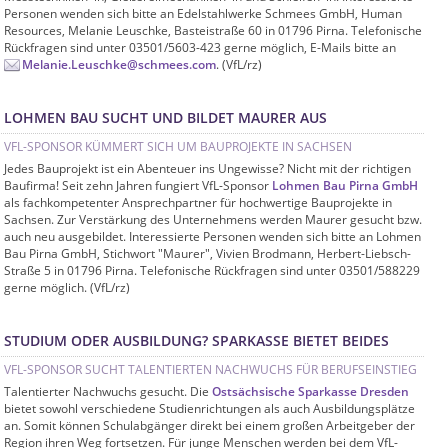
Personen wenden sich bitte an Edelstahlwerke Schmees GmbH, Human
Resources, Melanie Leuschke, Basteistraße 60 in 01796 Pirna. Telefonische
Rückfragen sind unter 03501/5603-423 gerne möglich, E-Mails bitte an
Melanie.Leuschke@schmees.com
. (VfL/rz)
LOHMEN BAU SUCHT UND BILDET MAURER AUS
VFL-SPONSOR KÜMMERT SICH UM BAUPROJEKTE IN SACHSEN
Jedes Bauprojekt ist ein Abenteuer ins Ungewisse? Nicht mit der richtigen
Baufirma! Seit zehn Jahren fungiert VfL-Sponsor
Lohmen Bau Pirna GmbH
als fachkompetenter Ansprechpartner für hochwertige Bauprojekte in
Sachsen. Zur Verstärkung des Unternehmens werden Maurer gesucht bzw.
auch neu ausgebildet. Interessierte Personen wenden sich bitte an Lohmen
Bau Pirna GmbH, Stichwort "Maurer", Vivien Brodmann, Herbert-Liebsch-
Straße 5 in 01796 Pirna. Telefonische Rückfragen sind unter 03501/588229
gerne möglich. (VfL/rz)
STUDIUM ODER AUSBILDUNG? SPARKASSE BIETET BEIDES
VFL-SPONSOR SUCHT TALENTIERTEN NACHWUCHS FÜR BERUFSEINSTIEG
Talentierter Nachwuchs gesucht. Die
Ostsächsische Sparkasse Dresden
bietet sowohl verschiedene Studienrichtungen als auch Ausbildungsplätze
an. Somit können Schulabgänger direkt bei einem großen Arbeitgeber der
Region ihren Weg fortsetzen. Für junge Menschen werden bei dem VfL-