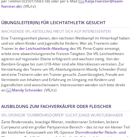
per Telefon (03501/5683-58) oder per E-Mail (
Katja.Foerster@team-
foerster.de
). (VfL/rz)
ÜBUNGSLEITER(IN) FÜR LEICHTATHLETIK GESUCHT
WACHSENDE VFL-ABTEILUNG FREUT SICH AUF INTERESSENTEN
Eine Trainingseinheit planen, den nächsten Wettkampf im Hinterkopf haben
und vor allem Kinder und Jugendliche fördern. Wer als Trainerin oder
Trainer
in der Leichtathletik-Abteilung
des VfL Pirna-Copitz einsteigt,
erlebt eine abwechslungsreiche Freizeit-Tätigkeit. Die VfL-Leichtathleten
agieren auf regionaler Ebene erfolgreich und wachsen stetig. Von der
Bambini-Gruppe bis zum U18-Alter sind alle Altersklassen vertreten. Zur
Verstärkung des Teams um VfL-Abteilungsleiterin Mandy Schneider (Foto)
wird eine Trainerin oder ein Trainer gesucht. Zuverlässigkeit, Freude am
Vermitteln von Inhalten und Erfahrung im Umgang mit Kindern und
Jugendlichen sind wünschenswert. Interessenten wenden sich bitte direkt
an
Mandy Schneider
. (VfL/rz)
AUSBILDUNG ZUM FACHVERKÄUFER ODER FLEISCHER
VFL-SPONSOR "DÜRRRÖHRSDORFER" SUCHT JUNGE WURSTLIEBHABER
Zarte Rindersteaks, knackige Wiener, mediterraner Schinken, leckere
Currywurst und ein großer Partyservice-Bereich – das ist nur ein kleiner Teil
der köstlichen Genusswelt von VfL-Sponsor
Dürrröhrsdorfer Fleisch- und