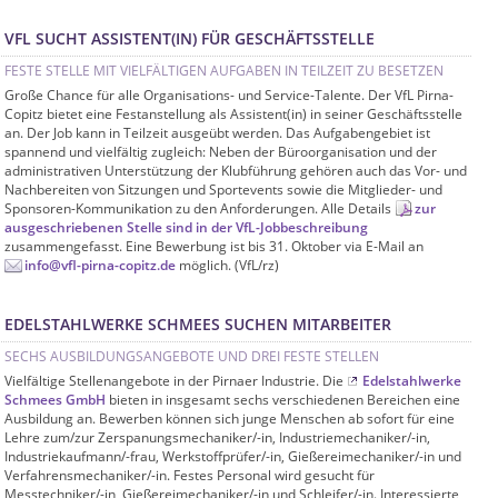
VFL SUCHT ASSISTENT(IN) FÜR GESCHÄFTSSTELLE
FESTE STELLE MIT VIELFÄLTIGEN AUFGABEN IN TEILZEIT ZU BESETZEN
Große Chance für alle Organisations- und Service-Talente. Der VfL Pirna-
Copitz bietet eine Festanstellung als Assistent(in) in seiner Geschäftsstelle
an. Der Job kann in Teilzeit ausgeübt werden. Das Aufgabengebiet ist
spannend und vielfältig zugleich: Neben der Büroorganisation und der
administrativen Unterstützung der Klubführung gehören auch das Vor- und
Nachbereiten von Sitzungen und Sportevents sowie die Mitglieder- und
Sponsoren-Kommunikation zu den Anforderungen. Alle Details
zur
ausgeschriebenen Stelle sind in der VfL-Jobbeschreibung
zusammengefasst. Eine Bewerbung ist bis 31. Oktober via E-Mail an
info@vfl-pirna-copitz.de
möglich. (VfL/rz)
EDELSTAHLWERKE SCHMEES SUCHEN MITARBEITER
SECHS AUSBILDUNGSANGEBOTE UND DREI FESTE STELLEN
Vielfältige Stellenangebote in der Pirnaer Industrie. Die
Edelstahlwerke
Schmees GmbH
bieten in insgesamt sechs verschiedenen Bereichen eine
Ausbildung an. Bewerben können sich junge Menschen ab sofort für eine
Lehre zum/zur Zerspanungsmechaniker/-in, Industriemechaniker/-in,
Industriekaufmann/-frau, Werkstoffprüfer/-in, Gießereimechaniker/-in und
Verfahrensmechaniker/-in. Festes Personal wird gesucht für
Messtechniker/-in, Gießereimechaniker/-in und Schleifer/-in. Interessierte