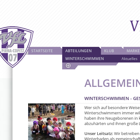
STARTSEITE
ABTEILUNGEN
KLUB
MARKE
WINTERSCHWIMMEN
Aktuelles
ALLGEMEI
WINTERSCHWIMMEN - G
Wer sich auf besondere Weise
Winterschwimmern immer wil
haben ihre Neugeborenen in k
abzuhärten und ihnen große L
Unser Leitsatz:
Wir betreibe
Winterbaden als gemeinschaf