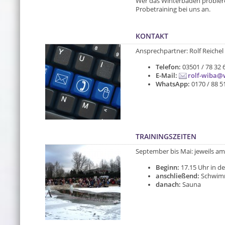
Wer das Winterbaden probieren
Probetraining bei uns an.
KONTAKT
Ansprechpartner: Rolf Reichel
Telefon:
03501 / 78 32 
E-Mail:
rolf-wiba@
WhatsApp:
0170 / 88 5
TRAININGSZEITEN
September bis Mai: jeweils am
Beginn:
17.15 Uhr in d
anschließend:
Schwimm
danach:
Sauna