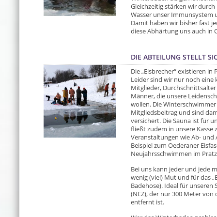
Gleichzeitig stärken wir dur
Wasser unser Immunsystem un
Damit haben wir bisher fast j
diese Abhärtung uns auch in C
DIE ABTEILUNG STELLT SI
Die „Eisbrecher“ existieren in P
Leider sind wir nur noch eine 
Mitglieder, Durchschnittsalte
Männer, die unsere Leidenscha
wollen. Die Winterschwimmer s
Mitgliedsbeitrag und sind dam
versichert. Die Sauna ist für u
fließt zudem in unsere Kasse 
Veranstaltungen wie Ab- und 
Beispiel zum Oederaner Eisfas
Neujahrsschwimmen im Pratzs
Bei uns kann jeder und jede m
wenig (viel) Mut und für das
Badehose). Ideal für unseren 
(NEZ), der nur 300 Meter von 
entfernt ist.