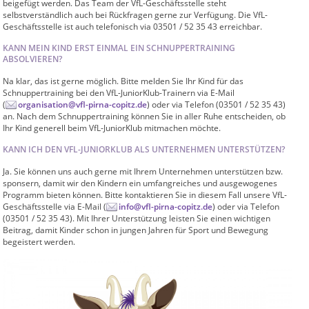
beigefügt werden. Das Team der VfL-Geschäftsstelle steht
selbstverständlich auch bei Rückfragen gerne zur Verfügung. Die VfL-
Geschäftsstelle ist auch telefonisch via 03501 / 52 35 43 erreichbar.
KANN MEIN KIND ERST EINMAL EIN SCHNUPPERTRAINING
ABSOLVIEREN?
Na klar, das ist gerne möglich. Bitte melden Sie Ihr Kind für das
Schnuppertraining bei den VfL-JuniorKlub-Trainern via E-Mail
(
organisation@vfl-pirna-copitz.de
) oder via Telefon (03501 / 52 35 43)
an. Nach dem Schnuppertraining können Sie in aller Ruhe entscheiden, ob
Ihr Kind generell beim VfL-JuniorKlub mitmachen möchte.
KANN ICH DEN VFL-JUNIORKLUB ALS UNTERNEHMEN UNTERSTÜTZEN?
Ja. Sie können uns auch gerne mit Ihrem Unternehmen unterstützen bzw.
sponsern, damit wir den Kindern ein umfangreiches und ausgewogenes
Programm bieten können. Bitte kontaktieren Sie in diesem Fall unsere VfL-
Geschäftsstelle via E-Mail (
info@vfl-pirna-copitz.de
) oder via Telefon
(03501 / 52 35 43). Mit Ihrer Unterstützung leisten Sie einen wichtigen
Beitrag, damit Kinder schon in jungen Jahren für Sport und Bewegung
begeistert werden.