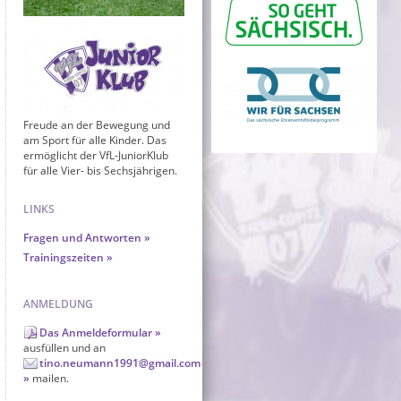
Freude an der Bewegung und
am Sport für alle Kinder. Das
ermöglicht der VfL-JuniorKlub
für alle Vier- bis Sechsjährigen.
LINKS
Fragen und Antworten
Trainingszeiten
ANMELDUNG
Das Anmeldeformular
ausfüllen und an
tino.neumann1991@gmail.com
mailen.