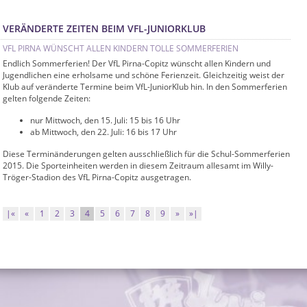
VERÄNDERTE ZEITEN BEIM VFL-JUNIORKLUB
VFL PIRNA WÜNSCHT ALLEN KINDERN TOLLE SOMMERFERIEN
Endlich Sommerferien! Der VfL Pirna-Copitz wünscht allen Kindern und
Jugendlichen eine erholsame und schöne Ferienzeit. Gleichzeitig weist der
Klub auf veränderte Termine beim VfL-JuniorKlub hin. In den Sommerferien
gelten folgende Zeiten:
nur Mittwoch, den 15. Juli: 15 bis 16 Uhr
ab Mittwoch, den 22. Juli: 16 bis 17 Uhr
Diese Terminänderungen gelten ausschließlich für die Schul-Sommerferien
2015. Die Sporteinheiten werden in diesem Zeitraum allesamt im Willy-
Tröger-Stadion des VfL Pirna-Copitz ausgetragen.
|«
«
1
2
3
4
5
6
7
8
9
»
»|