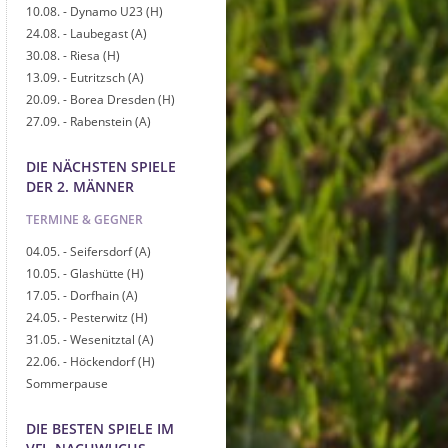
10.08. - Dynamo U23 (H)
24.08. - Laubegast (A)
30.08. - Riesa (H)
13.09. - Eutritzsch (A)
20.09. - Borea Dresden (H)
27.09. - Rabenstein (A)
DIE NÄCHSTEN SPIELE
DER 2. MÄNNER
TERMINE & GEGNER
04.05. - Seifersdorf (A)
10.05. - Glashütte (H)
17.05. - Dorfhain (A)
24.05. - Pesterwitz (H)
31.05. - Wesenitztal (A)
22.06. - Höckendorf (H)
Sommerpause
DIE BESTEN SPIELE IM