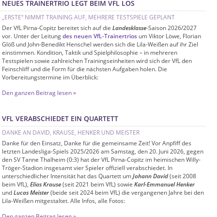
NEUES TRAINERTRIO LEGT BEIM VFL LOS
„ERSTE“ NIMMT TRAINING AUF, MEHRERE TESTSPIELE GEPLANT
Der VfL Pirna-Copitz bereitet sich auf die
Landesklasse
-Saison 2026/2027
vor. Unter der Leitung
des neuen VfL-Trainertrios
um Viktor Löwe, Florian
Glöß und John-Benedikt Henschel werden sich die Lila-Weißen auf ihr Ziel
einstimmen. Kondition, Taktik und Spielphilosophie – in mehreren
Testspielen sowie zahlreichen Trainingseinheiten wird sich der VfL den
Feinschliff und die Form für die nächsten Aufgaben holen. Die
Vorbereitungstermine im Überblick:
Den ganzen Beitrag lesen »
VFL VERABSCHIEDET EIN QUARTETT
DANKE AN DAVID, KRAUSE, HENKER UND MEISTER
Danke für den Einsatz, Danke für die gemeinsame Zeit! Vor Anpfiff des
letzten Landesliga-Spiels 2025/2026 am Samstag, den 20. Juni 2026, gegen
den SV Tanne Thalheim (0:3) hat der VfL Pirna-Copitz im heimischen Willy-
Tröger-Stadion insgesamt vier Spieler offiziell verabschiedet. In
unterschiedlicher Intensität hat das Quartett um
Johann David
(seit 2008
beim VfL),
Elias Krause
(seit 2021 beim VfL) sowie
Karl-Emmanuel Henker
und
Lucas Meister
(beide seit 2024 beim VfL) die vergangenen Jahre bei den
Lila-Weißen mitgestaltet. Alle Infos, alle Fotos:
Den ganzen Beitrag lesen »