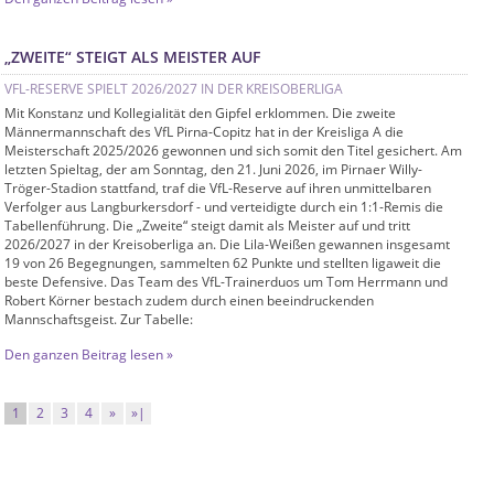
„ZWEITE“ STEIGT ALS MEISTER AUF
VFL-RESERVE SPIELT 2026/2027 IN DER KREISOBERLIGA
Mit Konstanz und Kollegialität den Gipfel erklommen. Die zweite
Männermannschaft des VfL Pirna-Copitz hat in der Kreisliga A die
Meisterschaft 2025/2026 gewonnen und sich somit den Titel gesichert. Am
letzten Spieltag, der am Sonntag, den 21. Juni 2026, im Pirnaer Willy-
Tröger-Stadion stattfand, traf die VfL-Reserve auf ihren unmittelbaren
Verfolger aus Langburkersdorf - und verteidigte durch ein 1:1-Remis die
Tabellenführung. Die „Zweite“ steigt damit als Meister auf und tritt
2026/2027 in der Kreisoberliga an. Die Lila-Weißen gewannen insgesamt
19 von 26 Begegnungen, sammelten 62 Punkte und stellten ligaweit die
beste Defensive. Das Team des VfL-Trainerduos um Tom Herrmann und
Robert Körner bestach zudem durch einen beeindruckenden
Mannschaftsgeist. Zur Tabelle:
Den ganzen Beitrag lesen »
1
2
3
4
»
»|