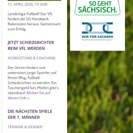
11. APRIL 2026, 15 UHR
Landesliga-Fußball! Der VfL
fordert die SG Handwerk
Rabenstein heraus. Gemeinsam
zum Erfolg.
JETZT SCHIEDSRICHTER
BEIM VFL WERDEN
AUSRÜSTUNG & COACHING
Der Verein fördert und
unterstützt junge Sportler auf
Ihrem Weg, Fußball-
Schiedsrichter zu werden. Ein
Taschengeld fürs Pfeifen gibt's
obendrauf.
Klicken Sie auf
diesen Link
.
DIE NÄCHSTEN SPIELE
DER 1. MÄNNER
TERMINE & GEGNER