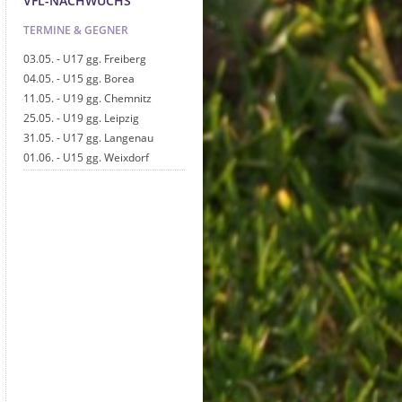
VFL-NACHWUCHS
TERMINE & GEGNER
03.05. - U17 gg. Freiberg
04.05. - U15 gg. Borea
11.05. - U19 gg. Chemnitz
25.05. - U19 gg. Leipzig
31.05. - U17 gg. Langenau
01.06. - U15 gg. Weixdorf