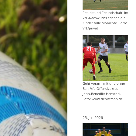
Freude und Freundschaft! Im
VfL-Nachwuchs erleben die
Kinder tolle Momente. Foto:
VfL/privat
Geht voran - mit und ohne
Ball: VfL-Offensivakteur
John-Benedikt Henschel.
Foto: www.denistrapp.de
25. Juli 2026