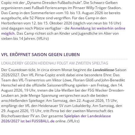
Copitz mit der „Dynamo Dresden Fußballschule“. Die Schwarz-Gelben
organisieren zwei Fußball-Feriencamps im Pirnaer Willy-Tröger-Stadion.
Das Camp in den Sommerferien vom 10. bis 13. August 2026 ist bereits
ausgebucht, alle 52 Plätze sind vergriffen. Für das Camp in den
Herbstferien vom 12. bis 15. Oktober 2026 (täglich von neun bis 16 Uhr)
sind dagegen noch Plätze verfügbar - die
Anmeldung ist weiterhin online
möglich
. Das Camp richtet sich an Kinder und Jugendliche im Alter von
sieben bis 14 Jahren. (VfL/rz)
VFL ERÖFFNET SAISON GEGEN LEUBEN
LOKALDERBY GEGEN HEIDENAU FOLGT AM ZWEITEN SPIELTAG
Der Countdown tickt. In circa einem Monat beginnt die
Landesklasse
-Saison
2026/2027. Den VfL Pirna-Copitz ereilt dabei eine besondere Ehre: Das
Team des VfL-Trainertrios um Viktor Löwe, Florian Glöß und John-Benedikt
Henschel wird die offizielle Saisoneröffnung spielen - am Freitag, den 14.
August 2026, 19 Uhr, treten die Lila-Weißen bei der FSG Wacker Dresden-
Leuben an. Jede Menge Spannung versprechen auch die beiden
anschließenden Spieltage: Am Samstag, den 22. August 2026, 15 Uhr,
empfängt der VfL den Heidenauer SV zum Lokalderby. Am Samstag, den
29. August 2026, 15 Uhr, tritt Pirna bei der zweiten Mannschaft des
Bischofswerdaer FV an. Der gesamte
Spielplan der Landesklasse
2026/2027 ist bei FUSSBALL.de
online. (VfL/rz)