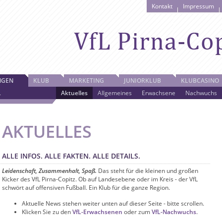
Kontakt
Impressum
NGEN
KLUB
MARKETING
JUNIORKLUB
KLUBCASINO
L
Aktuelles
Allgemeines
Erwachsene
Nachwuchs
AKTUELLES
ALLE INFOS. ALLE FAKTEN. ALLE DETAILS.
Leidenschaft, Zusammenhalt, Spaß.
Das steht für die kleinen und großen
Kicker des VfL Pirna-Copitz. Ob auf Landesebene oder im Kreis - der VfL
schwört auf offensiven Fußball. Ein Klub für die ganze Region.
Aktuelle News stehen weiter unten auf dieser Seite - bitte scrollen.
Klicken Sie zu den
VfL-Erwachsenen
oder zum
VfL-Nachwuchs
.