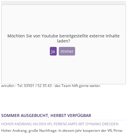
Möchten Sie von
Youtube
bereitgestellte externe Inhalte
laden?
Ja
Immer
Probetraining beim VfL Pirna-Copitz?
Na klar! Einfach die Geschäftsstelle
anrufen - Tel. 03501 / 52 35 43 - das Team hilft gerne weiter.
SOMMER AUSGEBUCHT, HERBST VERFÜGBAR
HOHER ANDRANG AN DEN VFL-FERIENCAMPS MIT DYNAMO DRESDEN
Hoher Andrang, große Nachfrage. In diesem Jahr kooperiert der VfL Pirna-