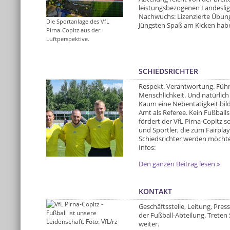
leistungsbezogenen Landeslig
Nachwuchs: Lizenzierte Übungs
Die Sportanlage des VfL
Jüngsten Spaß am Kicken habe
Pirna-Copitz aus der
Luftperspektive.
SCHIEDSRICHTER
Respekt. Verantwortung. Füh
Menschlichkeit. Und natürlich
Kaum eine Nebentätigkeit bild
Amt als Referee. Kein Fußball
fördert der VfL Pirna-Copitz s
und Sportler, die zum Fairpla
Schiedsrichter werden möchten
Infos:
Den ganzen Beitrag lesen »
KONTAKT
Geschäftsstelle, Leitung, Pres
der Fußball-Abteilung. Treten 
weiter.