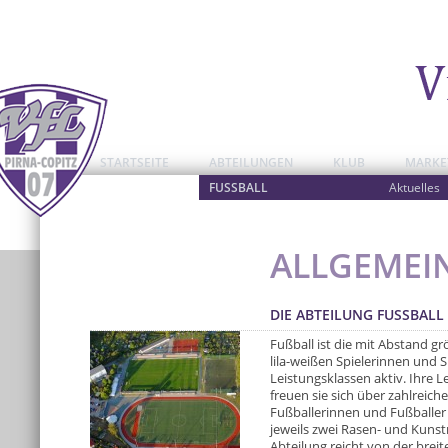
STARTSEITE
ABTEILUNGEN
KLUB
MARKE
FUSSBALL
Aktuelles
ALLGEMEI
DIE ABTEILUNG FUSSBALL 
Fußball ist die mit Abstand gr
lila-weißen Spielerinnen und S
Leistungsklassen aktiv. Ihre 
freuen sie sich über zahlreic
Fußballerinnen und Fußballer
jeweils zwei Rasen- und Kuns
Abteilung reicht von der breit