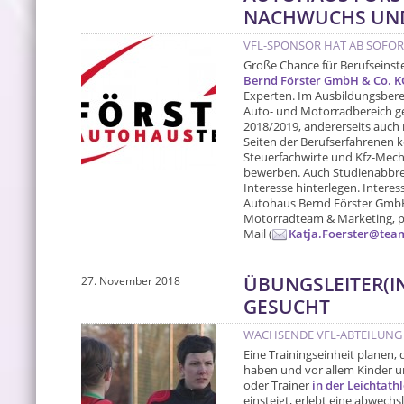
NACHWUCHS UND
VFL-SPONSOR HAT AB SOFOR
Große Chance für Berufseinst
Bernd Förster GmbH & Co. K
Experten. Im Ausbildungsbere
Auto- und Motorradbereich ges
2018/2019, andererseits auch m
Seiten der Berufserfahrenen k
Steuerfachwirte und Kfz-Mec
bewerben. Auch Studienabbre
Interesse hinterlegen. Intere
Autohaus Bernd Förster GmbH &
Motorradteam & Marketing, pe
Mail (
Katja.Foerster@team
ÜBUNGSLEITER(IN
27. November 2018
GESUCHT
WACHSENDE VFL-ABTEILUNG 
Eine Trainingseinheit planen
haben und vor allem Kinder un
oder Trainer
in der Leichtath
einsteigt, erlebt eine abwechsl