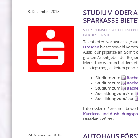
STUDIUM ODER 
8. Dezember 2018
SPARKASSE BIETE
VFL-SPONSOR SUCHT TALEN
BERUFSEINSTIEG
Talentierter Nachwuchs gesuc
Dresden
bietet sowohl versch
Ausbildungsplätze an. Somit 
großen Arbeitgeber der Region
Menschen werden bei dem Vf
Einstiegsmöglichkeiten gebot
Studium zum
Bache
Studium zum
Bache
Studium zum
Bache
Ausbildung zum /zur
Ausbildung zum/-zur
Interessierte Personen bewerb
Karriere- und Ausbildungspo
Dresden. (VfL/rz)
AUTOHAUS FÖRS
29. November 2018