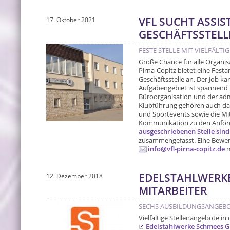
VFL SUCHT ASSIS
17. Oktober 2021
GESCHÄFTSSTELL
FESTE STELLE MIT VIELFÄLTI
Große Chance für alle Organis
Pirna-Copitz bietet eine Festan
Geschäftsstelle an. Der Job ka
Aufgabengebiet ist spannend u
Büroorganisation und der adm
Klubführung gehören auch da
und Sportevents sowie die Mi
Kommunikation zu den Anford
ausgeschriebenen Stelle sind
zusammengefasst. Eine Bewerbu
info@vfl-pirna-copitz.de
m
EDELSTAHLWERK
12. Dezember 2018
MITARBEITER
SECHS AUSBILDUNGSANGEBOT
Vielfältige Stellenangebote in 
Edelstahlwerke Schmees