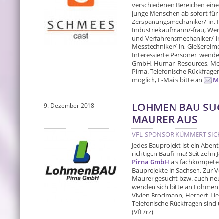
verschiedenen Bereichen eine
junge Menschen ab sofort für
Zerspanungsmechaniker/-in, I
Industriekaufmann/-frau, Werk
und Verfahrensmechaniker/-in.
Messtechniker/-in, Gießereimec
Interessierte Personen wende
GmbH, Human Resources, Mela
Pirna. Telefonische Rückfrage
möglich, E-Mails bitte an
M
LOHMEN BAU SUC
9. Dezember 2018
MAURER AUS
VFL-SPONSOR KÜMMERT SIC
Jedes Bauprojekt ist ein Aben
richtigen Baufirma! Seit zehn
Pirna GmbH
als fachkompete
Bauprojekte in Sachsen. Zur
Maurer gesucht bzw. auch neu
wenden sich bitte an Lohmen
Vivien Brodmann, Herbert-Lieb
Telefonische Rückfragen sind
(VfL/rz)