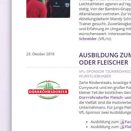
Leichtathleten agieren auf re
stetig. Von der Bambini-Grupp
Altersklassen vertreten. Zur 
Abteilungsleiterin Mandy Schne
Trainer gesucht. Zuverlässigk
und Erfahrung im Umgang mit
wünschenswert. Interessenten
Schneider
. (VfL/rz)
AUSBILDUNG ZU
23. Oktober 2018
ODER FLEISCHER
VFL-SPONSOR "DÜRRRÖHRSD
WURSTLIEBHABER
Zarte Rindersteaks, knackige 
Currywurst und ein großer Part
kleiner Teil der köstlichen G
Dürrröhrsdorfer Fleisch- 
die Vielfalt sind die motivier
Unternehmens. Für junge Fle
VfL-Sponsor zwei Ausbildung
Ausbildung zum
Fac
Ausbildung zum
Fle