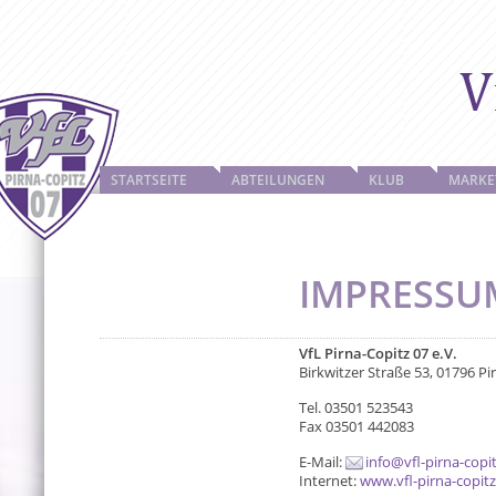
STARTSEITE
ABTEILUNGEN
KLUB
MARKE
IMPRESSU
VfL Pirna-Copitz 07 e.V.
Birkwitzer Straße 53, 01796 Pi
Tel. 03501 523543
Fax 03501 442083
E-Mail:
info@vfl-pirna-copi
Internet:
www.vfl-pirna-copitz