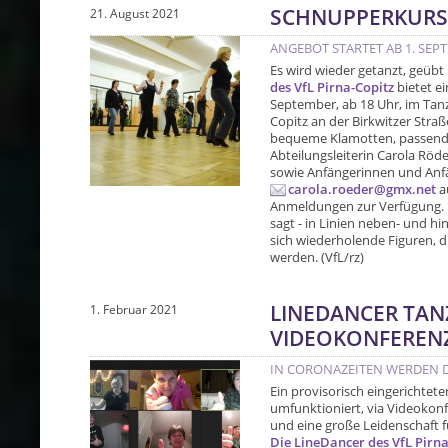
SCHNUPPERKURS 
21. August 2021
ANGEBOT STARTET AB 1. SE
Es wird wieder getanzt, geübt
des VfL Pirna-Copitz
bietet e
September, ab 18 Uhr, im Tan
Copitz an der Birkwitzer Straß
bequeme Klamotten, passende
Abteilungsleiterin Carola Röder
sowie Anfängerinnen und Anfän
carola.roeder@gmx.net
a
Anmeldungen zur Verfügung. L
sagt - in Linien neben- und hi
sich wiederholende Figuren, 
werden. (VfL/rz)
LINEDANCER TAN
1. Februar 2021
VIDEOKONFEREN
IN CORONAZEITEN WERDEN D
Ein provisorisch eingerichtet
umfunktioniert, via Videokonf
und eine große Leidenschaft fü
Die LineDancer des VfL Pirna