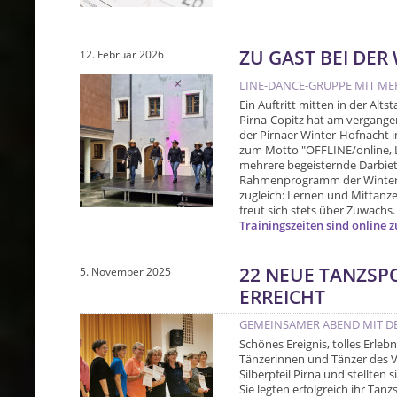
ZU GAST BEI DE
12. Februar 2026
LINE-DANCE-GRUPPE MIT M
Ein Auftritt mitten in der Alt
Pirna-Copitz hat am vergange
der Pirnaer Winter-Hofnacht i
zum Motto "OFFLINE/online, Li
mehrere begeisternde Darbie
Rahmenprogramm der Winter-H
zugleich: Lernen und Mittanz
freut sich stets über Zuwachs.
Trainingszeiten sind online
22 NEUE TANZSP
5. November 2025
ERREICHT
GEMEINSAMER ABEND MIT DE
Schönes Ereignis, tolles Erleb
Tänzerinnen und Tänzer des V
Silberpfeil Pirna und stellten
Sie legten erfolgreich ihr Tan