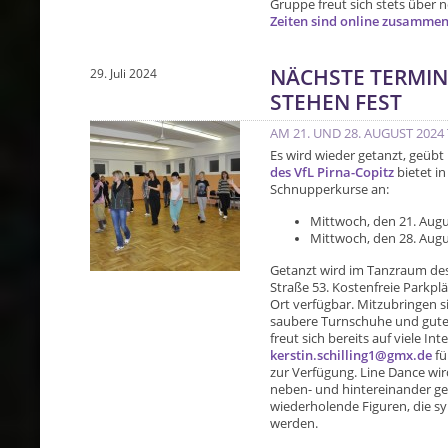
Gruppe freut sich stets über n
Zeiten sind online zusammen
NÄCHSTE TERMIN
29. Juli 2024
STEHEN FEST
AM 21. UND 28. AUGUST 20
Es wird wieder getanzt, geübt
des VfL Pirna-Copitz
bietet i
Schnupperkurse an:
Mittwoch, den 21. Augus
Mittwoch, den 28. Augus
Getanzt wird im Tanzraum des
Straße 53. Kostenfreie Parkpl
Ort verfügbar. Mitzubringen 
saubere Turnschuhe und gute 
freut sich bereits auf viele Int
kerstin.schilling1@gmx.de
fü
zur Verfügung. Line Dance wird
neben- und hintereinander geta
wiederholende Figuren, die s
werden.