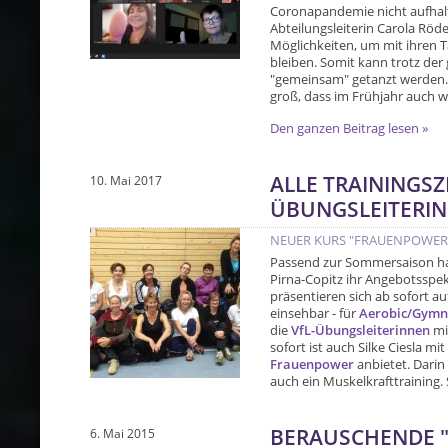
Coronapandemie nicht aufhalte
Abteilungsleiterin Carola Rö
Möglichkeiten, um mit ihren 
bleiben. Somit kann trotz de
"gemeinsam" getanzt werden. G
groß, dass im Frühjahr auch 
Den ganzen Beitrag lesen »
ALLE TRAININGSZ
10. Mai 2017
ÜBUNGSLEITERI
NEUER KURS "FRAUENPOWER
Passend zur Sommersaison hat
Pirna-Copitz ihr Angebotsspekt
präsentieren sich ab sofort a
einsehbar - für
Aerobic/Gymn
die
VfL-Übungsleiterinnen
mit
sofort ist auch Silke Ciesla m
Frauenpower
anbietet. Darin
auch ein Muskelkrafttraining. 
BERAUSCHENDE "
6. Mai 2015