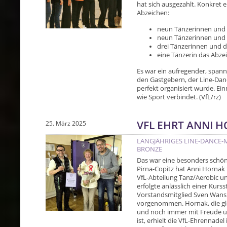
hat sich ausgezahlt. Konkret 
Abzeichen:
neun Tänzerinnen und 
neun Tänzerinnen und T
drei Tänzerinnen und 
eine Tänzerin das Abzei
Es war ein aufregender, span
den Gastgebern, der Line-Danc
perfekt organisiert wurde. Ei
wie Sport verbindet. (VfL/rz)
VFL EHRT ANNI 
25. März 2025
LANGJÄHRIGES LINE-DANCE-
BRONZE
Das war eine besonders schö
Pirna-Copitz hat Anni Hornak f
VfL-Abteilung Tanz/Aerobic u
erfolgte anlässlich einer Kur
Vorstandsmitglied Sven Wansn
vorgenommen. Hornak, die glei
und noch immer mit Freude u
ist, erhielt die VfL-Ehrennadel