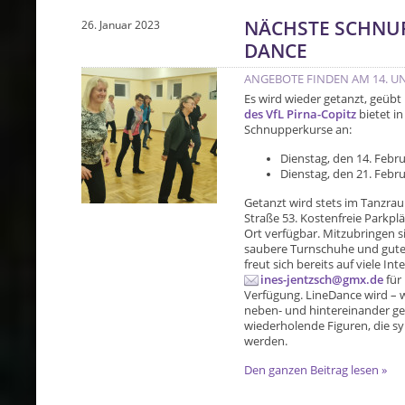
NÄCHSTE SCHNUP
26. Januar 2023
DANCE
ANGEBOTE FINDEN AM 14. UN
Es wird wieder getanzt, geübt
des VfL Pirna-Copitz
bietet i
Schnupperkurse an:
Dienstag, den 14. Febru
Dienstag, den 21. Febru
Getanzt wird stets im Tanzra
Straße 53. Kostenfreie Parkpl
Ort verfügbar. Mitzubringen 
saubere Turnschuhe und gute 
freut sich bereits auf viele Int
ines-jentzsch@gmx.de
für
Verfügung. LineDance wird – w
neben- und hintereinander geta
wiederholende Figuren, die s
werden.
Den ganzen Beitrag lesen »