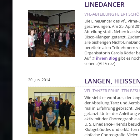
LINEDANCER
VFL-ABTEILUNG FEIERT SCH
Die LineDancer des VfL Pirna
geschwungen. Am 25. April 201
Abteilung statt. Neben klass
Disco-Klängen getanzt. Zudem
alle bisherigen Nicht-LineDan
bereitete allen Teilnehmern vi
Organisatorin Carola Röder be
Auf
ihrem Blog
gibt es noc
sehen. (VfL/cr,rz)
LANGEN, HEISSE
20. Juni 2014
VFL-TÄNZER ERHIELTEN BES
Wie sieht er wohl aus, der la
der Abteilung Tanz und Aerobi
mal in Erfahrung gebracht. 
getanzt. Unter der Anleitung 
aktiv mit der Choreographie 
U. S. Linedance-Friends besuc
Klubgebäudes und erklärten m
einfache Choreografie. Vielen 