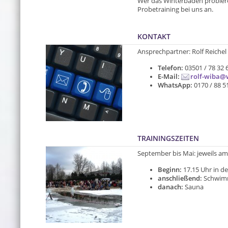
Wer das Winterbaden probieren
Probetraining bei uns an.
KONTAKT
Ansprechpartner: Rolf Reichel
Telefon:
03501 / 78 32 
E-Mail:
rolf-wiba@
WhatsApp:
0170 / 88 5
TRAININGSZEITEN
September bis Mai: jeweils am
Beginn:
17.15 Uhr in d
anschließend:
Schwimm
danach:
Sauna