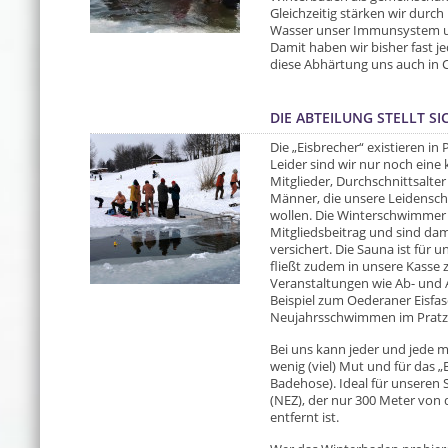
Gleichzeitig stärken wir dur
Wasser unser Immunsystem un
Damit haben wir bisher fast j
diese Abhärtung uns auch in C
DIE ABTEILUNG STELLT SI
Die „Eisbrecher“ existieren in P
Leider sind wir nur noch eine 
Mitglieder, Durchschnittsalte
Männer, die unsere Leidenscha
wollen. Die Winterschwimmer s
Mitgliedsbeitrag und sind dam
versichert. Die Sauna ist für u
fließt zudem in unsere Kasse 
Veranstaltungen wie Ab- und 
Beispiel zum Oederaner Eisfas
Neujahrsschwimmen im Pratzs
Bei uns kann jeder und jede m
wenig (viel) Mut und für das
Badehose). Ideal für unseren 
(NEZ), der nur 300 Meter von 
entfernt ist.