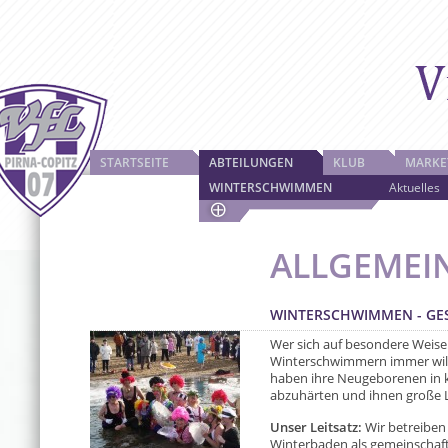
STARTSEITE
ABTEILUNGEN
KLUB
MARKE
WINTERSCHWIMMEN
Aktuelles
ALLGEMEI
WINTERSCHWIMMEN - G
Wer sich auf besondere Weise
Winterschwimmern immer wil
haben ihre Neugeborenen in k
abzuhärten und ihnen große L
Unser Leitsatz:
Wir betreibe
Winterbaden als gemeinschaf