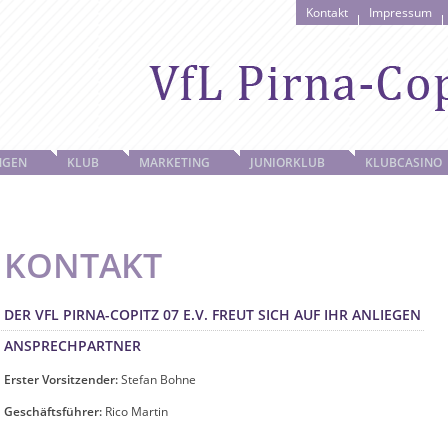
Kontakt
Impressum
NGEN
KLUB
MARKETING
JUNIORKLUB
KLUBCASINO
KONTAKT
DER VFL PIRNA-COPITZ 07 E.V. FREUT SICH AUF IHR ANLIEGEN
ANSPRECHPARTNER
Erster Vorsitzender:
Stefan Bohne
Geschäftsführer:
Rico Martin