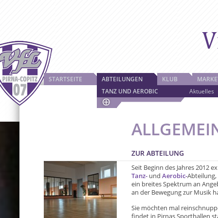
STARTSEITE
ABTEILUNGEN
KLUB
MARKE
TANZ UND AEROBIC
Aktuelles
ALLGEMEI
ZUR ABTEILUNG
Seit Beginn des Jahres 2012 ex
Tanz-
und
Aerobic-
Abteilung,
ein breites Spektrum an Angeb
an der Bewegung zur Musik hat
Sie möchten mal reinschnupp
findet in Pirnas Sporthallen sta