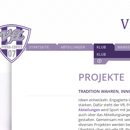
STARTSEITE
ABTEILUNGEN
KLUB
MARKE
KLUB
PROJEKTE
TRADITION WAHREN, IN
Ideen entwickeln. Engagierte V
stärken. Dafür steht der VfL 
Abteilungen
wird Sport mit j
auch über das Abteilungsangeb
gestalten. Gemeinsam mit sei
diversen Projekten werden b
Überblick über aktuelle VfL-Pr