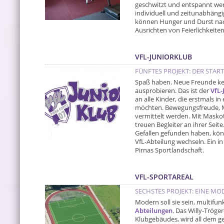
geschwitzt und entspannt we
individuell und zeitunabhängig
können Hunger und Durst nach
Ausrichten von Feierlichkeiten 
VFL-JUNIORKLUB
FÜNFTES PROJEKT: DER STAR
Spaß haben. Neue Freunde k
ausprobieren. Das ist der
VfL-
an alle Kinder, die erstmals in
möchten. Bewegungsfreude, M
vermittelt werden. Mit Maskot
treuen Begleiter an ihrer Seit
Gefallen gefunden haben, kön
VfL-Abteilung wechseln. Ein in
Pirnas Sportlandschaft.
VFL-SPORTAREAL
SECHSTES PROJEKT: EINE M
Modern soll sie sein, multifun
Abteilungen
. Das Willy-Tröger
Klubgebäudes, wird all dem ger