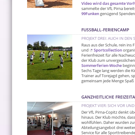
Video wird das gesamte Vor
sammelte der VfL Pirna bereit
99Funken
genügend Spenden, 
FUSSBALL-FERIENCAMP
PROJEKT DREI: AUCH IN DEN 
Raus aus der Schule, rein ins 
und
Sportcollection
organi
Ferienfreizeit für alle Nachwu
der Klub zum unvergesslichen
Sommerferien-Woche
beginnt
Sechs Tage lang werden die Ki
Trainer auf Torejagd gehen, s
gemeinsam jede Menge Spaß 
GANZHEITLICHE FREIZEI
PROJEKT VIER: SICH VOR U
Der VfL Pirna-Copitz denkt üb
hinaus. Der Klub möchte, dass
wohlfühlen. Daher wurden zus
Abteilungsangebot drei weite
Service für alle Sporttreibend