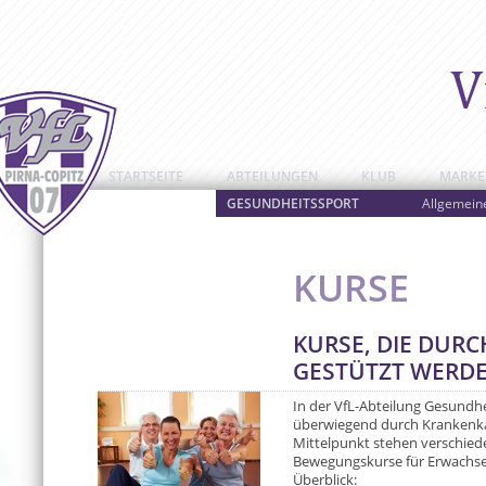
STARTSEITE
ABTEILUNGEN
KLUB
MARKE
GESUNDHEITSSPORT
Allgemein
KURSE
KURSE, DIE DUR
GESTÜTZT WERD
In der VfL-Abteilung Gesundhei
überwiegend durch Krankenka
Mittelpunkt stehen verschied
Bewegungskurse für Erwachse
Überblick: