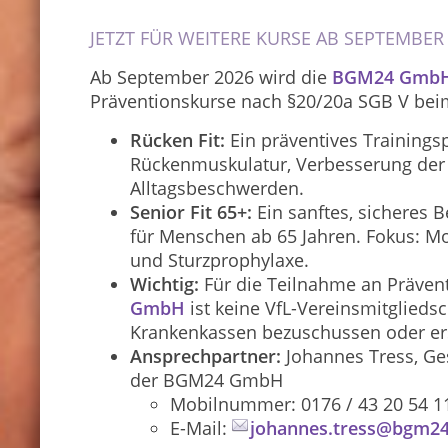
JETZT FÜR WEITERE KURSE AB SEPTEMBE
Ab September 2026 wird die
BGM24 Gmb
Präventionskurse nach §20/20a SGB V beim
Rücken Fit:
Ein präventives Training
Rückenmuskulatur, Verbesserung der
Alltagsbeschwerden.
Senior Fit 65+:
Ein sanftes, sicheres
für Menschen ab 65 Jahren. Fokus: Mob
und Sturzprophylaxe.
Wichtig:
Für die Teilnahme an Präven
GmbH
ist keine VfL-Vereinsmitgliedsch
Krankenkassen bezuschussen oder ers
Ansprechpartner:
Johannes Tress, Ges
der BGM24 GmbH
Mobilnummer: 0176 / 43 20 54 1
E-Mail:
johannes.tress@bgm24