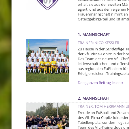
erhält sie aus der zweiten Män
agiert, und aus dem eigenen 
Frauenmannschaft nimmt an de
Osterzgebirge teil und ist amti
1. MANNSCHAFT
TRAINER: NICO KESSLER
Zu Hause in der
Landesliga
! 
der VfL Pirna-Copitz in der hö
Das Team des neuen VfL-Cheftr
leidenschaftlichen und offens
aus regionalen Fußballern fü
Erfolg erreichen. Trainingszei
Den ganzen Beitrag lesen »
2. MANNSCHAFT
TRAINER: TOM HERRMANN U
Freude an Fußball und Zusam
des VfL Pirna-Copitz fokussier
Tabellenplatz, sondern legt z
Team des VfL-Trainerduos um