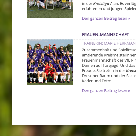
in der
Kreisliga A
an. Es verfü
erfahrenen und jungen Spieler
Den ganzen Beitrag lesen »
FRAUEN-MANNSCHAFT
TRAINERIN: MARIE HERRMA
Zusammenhalt und Spielfreude
amtierende Kreismeisterinnen 
Frauenmannschaft des VfL Pirn
Damen auf Torejagd. Und das 
Freude. Sie treten in der
Kreis
Dresdner Raum und der Sächsi
Kader und Foto:
Den ganzen Beitrag lesen »