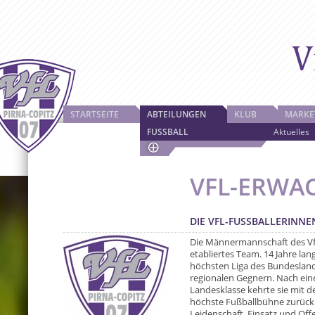
STARTSEITE
ABTEILUNGEN
KLUB
MARKE
FUSSBALL
Aktuelles
VFL-ERWA
DIE VFL-FUSSBALLERINNE
Die Männermannschaft des VfL 
etabliertes Team. 14 Jahre lang
höchsten Liga des Bundeslande
regionalen Gegnern. Nach eine
Landesklasse kehrte sie mit d
höchste Fußballbühne zurück.
Leidenschaft, Einsatz und Of