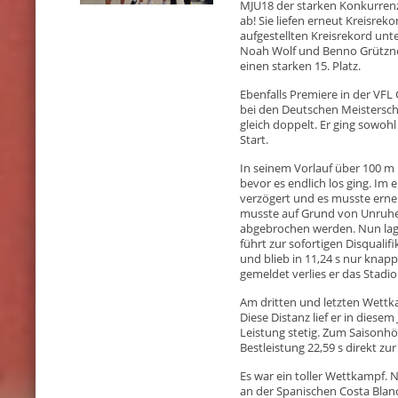
MJU18 der starken Konkurrenz 
ab! Sie liefen erneut Kreisrek
aufgestellten Kreisrekord unte
Noah Wolf und Benno Grützner
einen starken 15. Platz.
Ebenfalls Premiere in der VFL G
bei den Deutschen Meistersch
gleich doppelt. Er ging sowoh
Start.
In seinem Vorlauf über 100 m 
bevor es endlich los ging. Im 
verzögert und es musste erne
musste auf Grund von Unruhe 
abgebrochen werden. Nun lage
führt zur sofortigen Disqualif
und blieb in 11,24 s nur knapp
gemeldet verlies er das Stadion
Am dritten und letzten Wettk
Diese Distanz lief er in diesem
Leistung stetig. Zum Saisonhö
Bestleistung 22,59 s direkt z
Es war ein toller Wettkampf. 
an der Spanischen Costa Blan