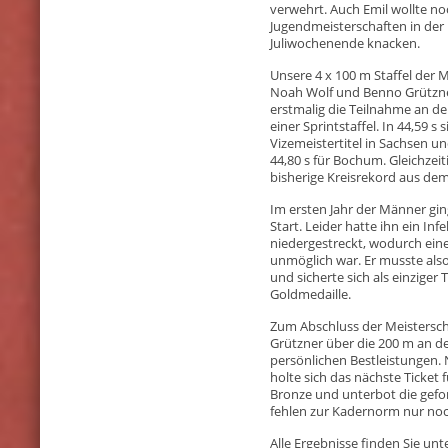
verwehrt. Auch Emil wollte n
Jugendmeisterschaften in der 
Juliwochenende knacken.
Unsere 4 x 100 m Staffel der M
Noah Wolf und Benno Grützner
erstmalig die Teilnahme an d
einer Sprintstaffel. In 44,59 s 
Vizemeistertitel in Sachsen 
44,80 s für Bochum. Gleichzeit
bisherige Kreisrekord aus dem 
Im ersten Jahr der Männer gi
Start. Leider hatte ihn ein I
niedergestreckt, wodurch ei
unmöglich war. Er musste als
und sicherte sich als einzige
Goldmedaille.
Zum Abschluss der Meistersc
Grützner über die 200 m an de
persönlichen Bestleistungen. 
holte sich das nächste Ticket 
Bronze und unterbot die gefo
fehlen zur Kadernorm nur noch
Alle Ergebnisse finden Sie un