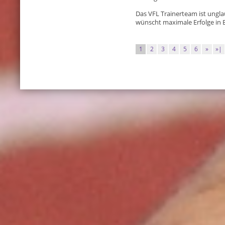
Das VFL Trainerteam ist unglau
wünscht maximale Erfolge in
1
2
3
4
5
6
»
»|