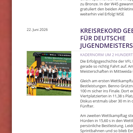
zu Bronze. In der W45 gewan
gratuliert den beiden Athleti
weiterhin viel Erfolg! MSE
KREISREKORD GE
22. Juni 2026
FÜR DEUTSCHE
JUGENDMEISTERS
KADERNORM UM 2 HUNDERTS
Die Erfolgsgeschichte der VFL 
gerade so richtig Fahrt auf.
Meisterschaften in Mittweida 
Gleich am ersten Wettkampfta
Bestleistungen. Benno Grützne
100 m sicher ins Finale. Dort e
Viertplatzierten in 11,38 s Pl
Diskus erstmals über 30 m in 
Fünfter.
Am zweiten Wettkampftag stieg
Hürden in 15,60 s in den Wettk
persönliche Bestleistung. Leid
Sprintbahnen und so blieb Emil