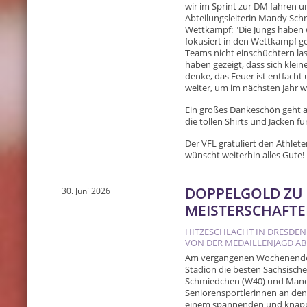
wir im Sprint zur DM fahren un
Abteilungsleiterin Mandy Sch
Wettkampf: "Die Jungs haben w
fokusiert in den Wettkampf g
Teams nicht einschüchtern las
haben gezeigt, dass sich klein
denke, das Feuer ist entfacht 
weiter, um im nächsten Jahr w
Ein großes Dankeschön geht a
die tollen Shirts und Jacken 
Der VFL gratuliert den Athlete
wünscht weiterhin alles Gute
DOPPELGOLD ZU
30. Juni 2026
MEISTERSCHAFT
HITZESCHLACHT IN DRESDEN
VON DER MEDAILLENJAGD AB
Am vergangenen Wochenende 
Stadion die besten Sächsisch
Schmiedchen (W40) und Mandy
Seniorensportlerinnen an den
einem spannenden und knappen