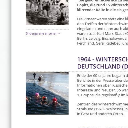
"Sie gehören sicherlich zu de
Copitz, die rund 15 Wintersch
klirrender Kälte in die eisige
Die Pirnaer waren stets eine k
den Treffen der Winterschwim
eingeladen und dann auch akti
Bildergalerie ansehen »
waren u. a.: Karl-Marx-Stadt 
Berlin, Leipzig, Bischofswerd
Ferchland, Gera, Radebeul un
1964 - WINTERS
DEUTSCHLAND (D
Ende der 60-er Jahre begann 
Berichte in der Presse über
Informationen über russische 
Interesse und Neugier. So wa
1. Gruppe, die regelmäßig im
Zentren des Winterschwimmens
Stralsund (1978 - Walrosse), in
in Gera und anderen Orten.