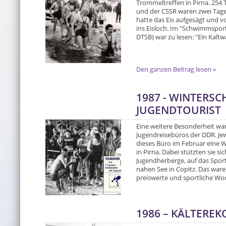
Trommeltreffen in Pirna. 254
und der CSSR waren zwei Tage 
hatte das Eis aufgesägt und v
ins Eisloch. Im "Schwimmspo
DTSB) war zu lesen: "Ein Kaltw
Den ganzen Beitrag lesen »
1987 - WINTERS
JUGENDTOURIST
Eine weitere Besonderheit wa
Jugendreisebüros der DDR. Jew
dieses Büro im Februar ein
in Pirna. Dabei stützten sie sic
Jugendherberge, auf das Spor
nahen See in Copitz. Das ware
preiswerte und sportliche Woch
1986 – KÄLTERE