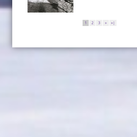
1
2
3
»
»|