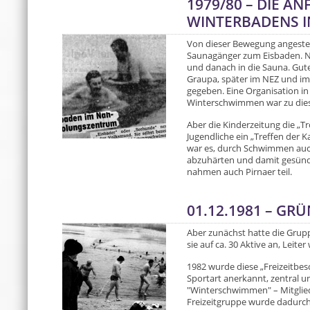
1979/80 – DIE A
WINTERBADENS I
Von dieser Bewegung angestec
Saunagänger zum Eisbaden. N
und danach in die Sauna. Gut
Graupa, später im NEZ und im
gegeben. Eine Organisation i
Winterschwimmen war zu dies
Aber die Kinderzeitung die „T
Jugendliche ein „Treffen der 
war es, durch Schwimmen auch 
abzuhärten und damit gesünde
nahmen auch Pirnaer teil.
01.12.1981 – GR
Aber zunächst hatte die Grupp
sie auf ca. 30 Aktive an, Leite
1982 wurde diese „Freizeitbe
Sportart anerkannt, zentral u
"Winterschwimmen" – Mitglied
Freizeitgruppe wurde dadurc