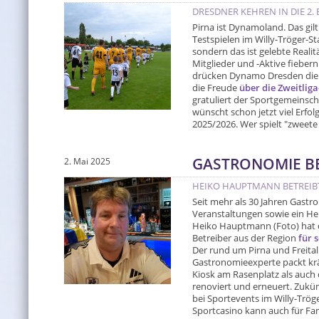
DRESDNER KEHREN IN DIE 2.
Pirna ist Dynamoland. Das gil
Testspielen im Willy-Tröger-St
sondern das ist gelebte Realitä
Mitglieder und -Aktive fieber
drücken Dynamo Dresden die 
die Freude
über die Zweitlig
gratuliert der Sportgemeinsch
wünscht schon jetzt viel Erfol
2025/2026. Wer spielt "zweet
GASTRONOMIE BE
2. Mai 2025
HEIKO HAUPTMANN BETREIBT
Seit mehr als 30 Jahren Gast
Veranstaltungen sowie ein Her
Heiko Hauptmann (Foto) hat d
Betreiber aus der Region
für 
Der rund um Pirna und Freital
Gastronomieexperte packt kräf
Kiosk am Rasenplatz als auch
renoviert und erneuert. Zukün
bei Sportevents im Willy-Trög
Sportcasino kann auch für Fam