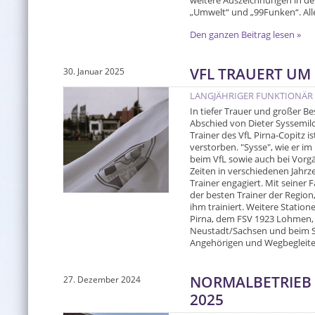
weitere Auszeichnungen in den 
„Umwelt“ und „99Funken“. All
Den ganzen Beitrag lesen »
VFL TRAUERT UM 
30. Januar 2025
LANGJÄHRIGER FUNKTIONÄR 
In tiefer Trauer und großer B
Abschied von Dieter Syssemilc
Trainer des VfL Pirna-Copitz i
verstorben. "Sysse", wie er i
beim VfL sowie auch bei Vorg
Zeiten in verschiedenen Jahrz
Trainer engagiert. Mit seiner F
der besten Trainer der Region
ihm trainiert. Weitere Station
Pirna, dem FSV 1923 Lohmen,
Neustadt/Sachsen und beim SV
Angehörigen und Wegbegleiter
NORMALBETRIEB 
27. Dezember 2024
2025