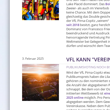
Lake Placid dominiert. Das
Bo
Zweier- als auch im Viererbo
keine Chance. Mit dem Doppelg
gleichzeitig das Double gesich
der VfL Pirna-Copitz „seinem“
seit 2018
besitzt, ganz herzlic
Dominanz von Francesco Fried
beeindruckend und Ausdruck g
hervorragende Vertretung Pirna
Weltmeister bei Gelegenheit 
dürfen und wünscht dem Team w
VFL KANN "VEREI
3. Februar 2025
PUBLIKUMSVOTING NOCH BIS
Wird der VfL Pirna-Copitz etw
Publikumspreis haben die Li
gehören zu den nominierten s
die Anzahl der abgegebenen P
schnappt. Bei dem von der O
initiierten Wettbewerb ist
ein
2025 online
möglich. Pro Pers
abgegeben werden. Dem Gewinn
Vereinskasse. Neben dem Publ