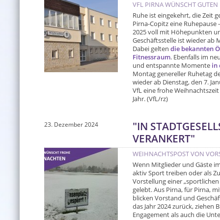
VFL PIRNA WÜNSCHT GUTEN 
Ruhe ist eingekehrt, die Zeit g
Pirna-Copitz eine Ruhepause -
2025 voll mit Höhepunkten un
Geschäftsstelle ist wieder ab 
Dabei gelten
die bekannten Ö
Fitnessraum
. Ebenfalls im n
und entspannte Momente
in
Montag genereller Ruhetag der
wieder ab Dienstag, den 7. Ja
VfL eine frohe Weihnachtszeit
Jahr. (VfL/rz)
"IN STADTGESELL
23. Dezember 2024
VERANKERT"
WEIHNACHTSPOST VON VOR
Wenn Mitglieder und Gäste im
aktiv Sport treiben oder als Z
Vorstellung einer „sportlichen
gelebt. Aus Pirna, für Pirna, mi
blicken Vorstand und Geschä
das Jahr 2024 zurück, ziehen 
Engagement als auch die Unt