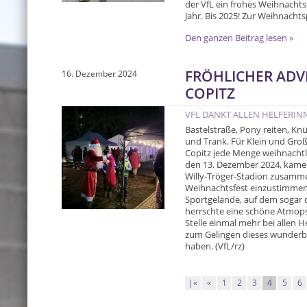
der VfL ein frohes Weihnachts
Jahr. Bis 2025! Zur Weihnachts
Den ganzen Beitrag lesen »
FRÖHLICHER ADV
16. Dezember 2024
COPITZ
VFL DANKT ALLEN HELFERIN
Bastelstraße, Pony reiten, Kn
und Trank. Für Klein und Gro
Copitz jede Menge weihnachtl
den 13. Dezember 2024, kamen
Willy-Tröger-Stadion zusamm
Weihnachtsfest einzustimmen.
Sportgelände, auf dem sogar
herrschte eine schöne Atmops
Stelle einmal mehr bei allen 
zum Gelingen dieses wunderb
haben. (VfL/rz)
|«
«
1
2
3
4
5
6