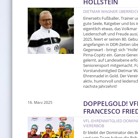
HOLLSTEIN
DIETMAR WAGNER ÜBERREICH
Einerseits Fußballer, Trainer 
gute Seele, Ratgeber und bis i
eigentlich etwas, das Volkmar
Leidenschaft und Freude ausü
2025, feiert er seinen 80. Geb
angefangen in DDR-Zeiten über
Gegenwart - bringt sich "Holl
Pirna-Copitz ein. Ganze Gene
gelernt, auf Landesebene erfo
Seniorensport mitgemacht. Für
Vorstandsmitglied Dietmar Wa
Ehrennadel in Gold. Der Verei
aktiv, humorvoll und leidensch
nächste Jahrzehnt!
DOPPELGOLD! VF
16. März 2025
FRANCESCO FRIE
VFL-EHRENMITGLIED DOMINI
VIERERBOB
Er bleibt der Dominator des B
und sein Team haben die Bob