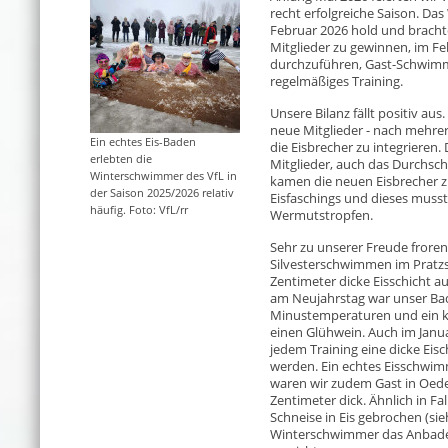
recht erfolgreiche Saison. Da
Februar 2026 hold und brachte
Mitglieder zu gewinnen, im Fe
durchzuführen, Gast-Schwim
regelmäßiges Training.
Unsere Bilanz fällt positiv aus
neue Mitglieder - nach mehrer
Ein echtes Eis-Baden
die Eisbrecher zu integrieren.
erlebten die
Mitglieder, auch das Durchschn
Winterschwimmer des VfL in
kamen die neuen Eisbrecher zu
der Saison 2025/2026 relativ
Eisfaschings und dieses musst
häufig. Foto: VfL/rr
Wermutstropfen.
Sehr zu unserer Freude frore
Silvesterschwimmen im Pratzs
Zentimeter dicke Eisschicht a
am Neujahrstag war unser Bad
Minustemperaturen und ein k
einen Glühwein. Auch im Janu
jedem Training eine dicke Ei
werden. Ein echtes Eisschwimm
waren wir zudem Gast in Oede
Zentimeter dick. Ähnlich in Fa
Schneise in Eis gebrochen (si
Winterschwimmer das Anbaden