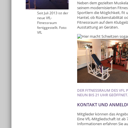
Neben dem gezielten Muskelau
seinem modernisierten Fitnes
Sportlern die Möglichkeit, fit
Seit Juli 2013 ist der
Hantel, ob Rückenstabilität o
neue VfL-
Fitnessraum auf dem Klubgelän
Fitnessraum
Ausstattung an Geräten.
fertiggestellt. Foto:
VfL
DER FITNESSRAUM DES VFL 
NEUN BIS 21 UHR GEÖFFNET
KONTAKT UND ANMEL
Mitglieder können das Angebot
Eine VfL-Mitgliedschaft ist ab 
Informationen erfahren Sie auf