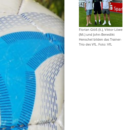
Florian Glöß (li.), Viktor Löwe
(Mi.) und John-Benedikt
Henschel bilden das Trainer-
Trio des VfL. Foto: VfL