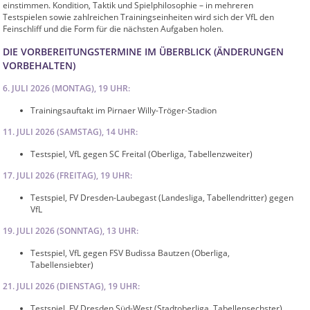
einstimmen. Kondition, Taktik und Spielphilosophie – in mehreren
Testspielen sowie zahlreichen Trainingseinheiten wird sich der VfL den
Feinschliff und die Form für die nächsten Aufgaben holen.
DIE VORBEREITUNGSTERMINE IM ÜBERBLICK (ÄNDERUNGEN
VORBEHALTEN)
6. JULI 2026 (MONTAG), 19 UHR:
Trainingsauftakt im Pirnaer Willy-Tröger-Stadion
11. JULI 2026 (SAMSTAG), 14 UHR:
Testspiel, VfL gegen SC Freital (Oberliga, Tabellenzweiter)
17. JULI 2026 (FREITAG), 19 UHR:
Testspiel, FV Dresden-Laubegast (Landesliga, Tabellendritter) gegen
VfL
19. JULI 2026 (SONNTAG), 13 UHR:
Testspiel, VfL gegen FSV Budissa Bautzen (Oberliga,
Tabellensiebter)
21. JULI 2026 (DIENSTAG), 19 UHR:
Testspiel, FV Dresden Süd-West (Stadtoberliga, Tabellensechster)