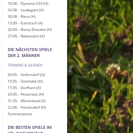
10.08. - Dynamo U23 (H)
24.08. - Laubegast (A)
30.08. - Riesa (H)
13.09. - Eutritzsch (A)
20.09. - Borea Dresden (H)
27.09. - Rabenstein (A)
DIE NÄCHSTEN SPIELE
DER 2. MÄNNER
TERMINE & GEGNER
04.05. - Seifersdorf (A)
10.05. - Glashütte (H)
17.05. - Dorfhain (A)
24.05. - Pesterwitz (H)
31.05. - Wesenitztal (A)
22.06. - Höckendorf (H)
Sommerpause
DIE BESTEN SPIELE IM