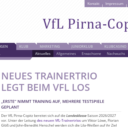
Kontakt
Impressum
NGEN
KLUB
MARKETING
JUNIORKLUB
KLUBCASINO
L
Aktuelles
Allgemeines
Erwachsene
Nachwuchs
NEUES TRAINERTRIO
LEGT BEIM VFL LOS
„ERSTE“ NIMMT TRAINING AUF, MEHRERE TESTSPIELE
GEPLANT
Der VfL Pirna-Copitz bereitet sich auf die
Landesklasse
-Saison 2026/2027
vor. Unter der Leitung
des neuen VfL-Trainertrios
um Viktor Löwe, Florian
Glöß und John-Benedikt Henschel werden sich die Lila-Weißen auf ihr Ziel