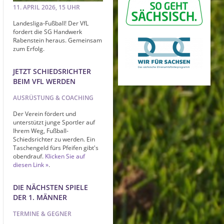
11. APRIL 2026, 15 UHR
Landesliga-Fußball! Der VfL
fordert die SG Handwerk
Rabenstein heraus. Gemeinsam
zum Erfolg.
JETZT SCHIEDSRICHTER
BEIM VFL WERDEN
AUSRÜSTUNG & COACHING
Der Verein fördert und
unterstützt junge Sportler auf
Ihrem Weg, Fußball-
Schiedsrichter zu werden. Ein
Taschengeld fürs Pfeifen gibt's
obendrauf.
Klicken Sie auf
diesen Link
.
DIE NÄCHSTEN SPIELE
DER 1. MÄNNER
TERMINE & GEGNER