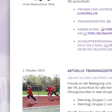
VfL-JuniorKlub!
Unser Maskottchen Willy
FRAGEN UND ANTWO
JUNIORKLUB
.
TRAININGSZEITEN:
ZU 
ANMELDUNG:
FOR
AN
TINO.NEUMAN
SCHNUPPERTRAINING:
DICH VIA E-MAIL
(
T
ODER VIA TELEFON (035
2. Oktober 2023
AKTUELLE TRAININGSZEIT
ÜBUNG IN ZWEI GRUPPEN UN
Freude an der Bewegung und a
der VfL-JuniorKlub für alle Vi
Übungsstunden in zwei Gruppen
Dienstag, Gruppe 1, von
Dienstag, Gruppe 2, von