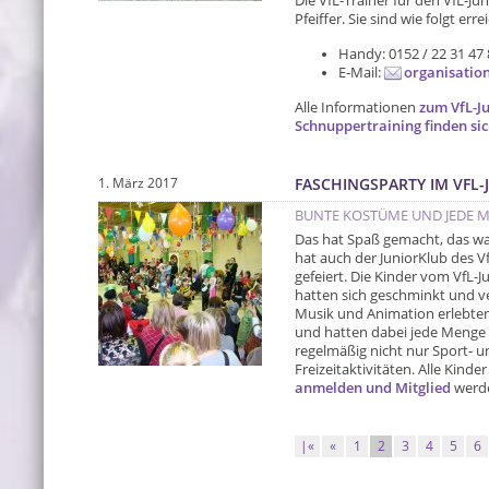
Die VfL-Trainer für den VfL-J
Pfeiffer. Sie sind wie folgt erre
Handy: 0152 / 22 31 47 
E-Mail:
organisation
Alle Informationen
zum VfL-J
Schnuppertraining finden sic
1. März 2017
FASCHINGSPARTY IM VFL
BUNTE KOSTÜME UND JEDE M
Das hat Spaß gemacht, das war
hat auch der JuniorKlub des V
gefeiert. Die Kinder vom VfL-
hatten sich geschminkt und ve
Musik und Animation erlebten 
und hatten dabei jede Menge S
regelmäßig nicht nur Sport-
Freizeitaktivitäten. Alle Kin
anmelden und Mitglied
werde
|«
«
1
2
3
4
5
6